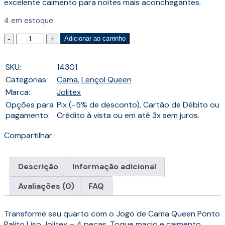
excelente caimento para noites mais aconchegantes.
4 em estoque
Quantidade
Adicionar ao carrinho
SKU:
14301
Categorias:
Cama
,
Lençol Queen
Marca:
Jolitex
Opções para
Pix (-5% de desconto), Cartão de Débito ou
pagamento:
Crédito à vista ou em até 3x sem juros.
Compartilhar :
Descrição
Informação adicional
Avaliações (0)
FAQ
Transforme seu quarto com o Jogo de Cama Queen Ponto
Palito Liso Jolitex – 4 peças. Toque macio e caimento