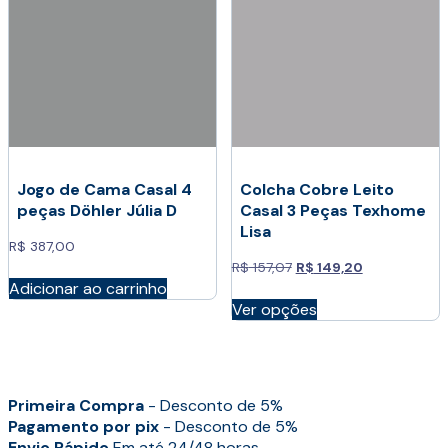
na
escolhidas
página
na
do
página
produto
do
produto
Jogo de Cama Casal 4
Colcha Cobre Leito
peças Döhler Júlia D
Casal 3 Peças Texhome
Lisa
R$
387,00
O
O
R$
157,07
R$
149,20
preço
preço
Adicionar ao carrinho
Este
original
atual
Ver opções
produto
era:
é:
tem
R$ 157,07.
R$ 149,20.
várias
variantes.
As
Primeira Compra
- Desconto de 5%
opções
Pagamento por pix
- Desconto de 5%
podem
Envio Rápido
Em até 24/48 horas