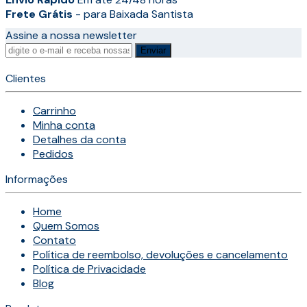
ser
Frete Grátis
- para Baixada Santista
escolhidas
Assine a nossa newsletter
na
página
Enviar
do
Clientes
produto
Carrinho
Minha conta
Detalhes da conta
Pedidos
Informações
Home
Quem Somos
Contato
Política de reembolso, devoluções e cancelamento
Política de Privacidade
Blog