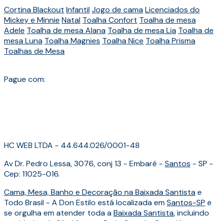
Cortina Blackout
Infantil
Jogo de cama
Licenciados do
Mickey e Minnie
Natal
Toalha Confort
Toalha de mesa
Adele
Toalha de mesa Alana
Toalha de mesa Lia
Toalha de
mesa Luna
Toalha Magnies
Toalha Nice
Toalha Prisma
Toalhas de Mesa
Pague com:
HC WEB LTDA - 44.644.026/0001-48
Av Dr. Pedro Lessa, 3076, conj 13 - Embaré -
Santos
- SP -
Cep: 11025-016.
Cama, Mesa, Banho e Decoração na Baixada Santista
e
Todo Brasil - A Don Estilo está localizada em
Santos-SP
e
se orgulha em atender toda a
Baixada Santista
, incluindo